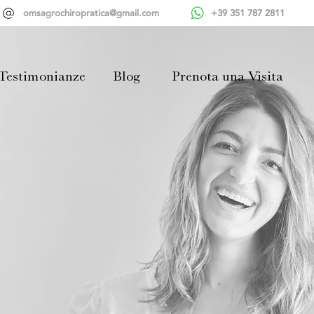
omsagrochiropratica@gmail.com
+39 351 787 2811
Testimonianze
Blog
Prenota una Visita